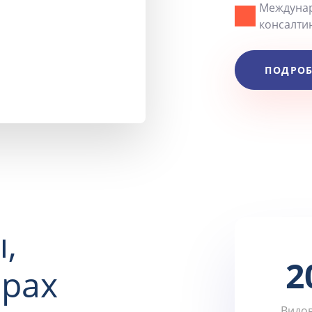
Междунар
консалтин
ПОДРОБ
,
2
фрах
Видов