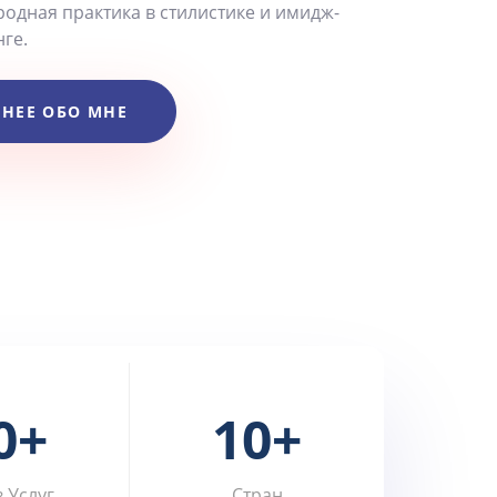
одная практика в стилистике и имидж-
ге.
НЕЕ ОБО МНЕ
0+
10+
 Услуг
Стран