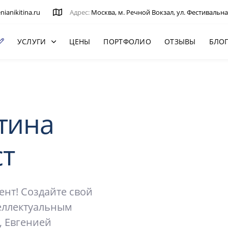
ianikitina.ru
Адрес:
Москва, м. Речной Вокзал, ул. Фестивальна
УСЛУГИ
ЦЕНЫ
ПОРТФОЛИО
ОТЗЫВЫ
БЛО
тина
ст
нт! Создайте свой
теллектуальным
, Евгенией