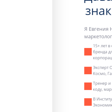
знак
Я Евгения 
маркетолог
15+ лет в
бренда д
корпорац
Эксперт О
Космо, Газ
Тренер и 
коду, мар
В Инстит
Экономик