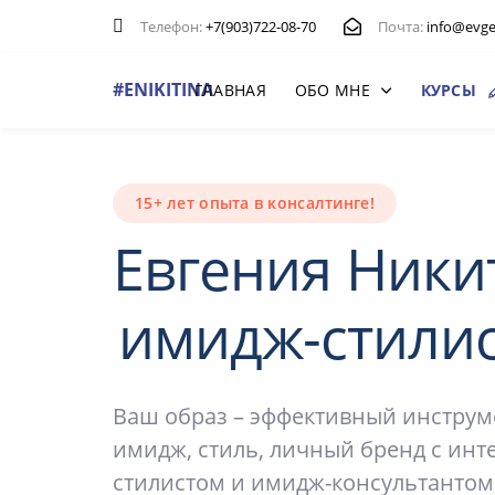
Пропускать
Перейти
Телефон:
+7(903)722-08-70
Почта:
info@evgen
ссылки
к
основной
#ENIKITINA
ГЛАВНАЯ
ОБО МНЕ
КУРСЫ
навигации
Перейти
к
контенту
15+ лет опыта в консалтинге!
Евгения Ники
имидж-стили
Ваш образ – эффективный инструме
имидж, стиль, личный бренд с ин
стилистом и имидж-консультантом