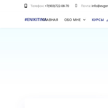
Пропускать
Перейти
Телефон:
+7(903)722-08-70
Почта:
info@evgeni
ссылки
к
основной
#ENIKITINA
ГЛАВНАЯ
ОБО МНЕ
КУРСЫ
навигации
Перейти
к
контенту