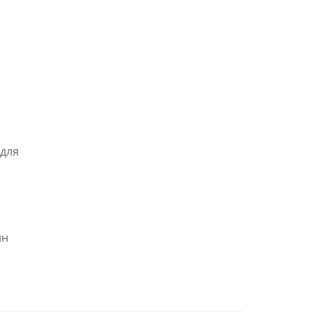
для
ин