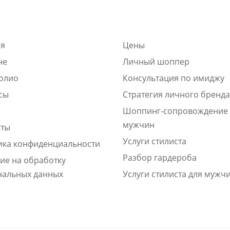
ая
Цены
не
Личный шоппер
олио
Консультация по имиджу
сы
Стратегия личного бренда
Шоппинг-сопровождение 
мужчин
кты
Услуги стилиста
ика конфиденциальности
Разбор гардероба
ие на обработку
нальных данных
Услуги стилиста для мужч