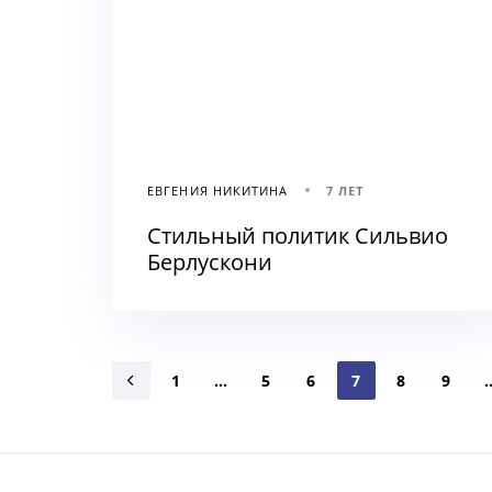
ЕВГЕНИЯ НИКИТИНА
7 ЛЕТ
Стильный политик Сильвио
Берлускони
1
…
5
6
7
8
9