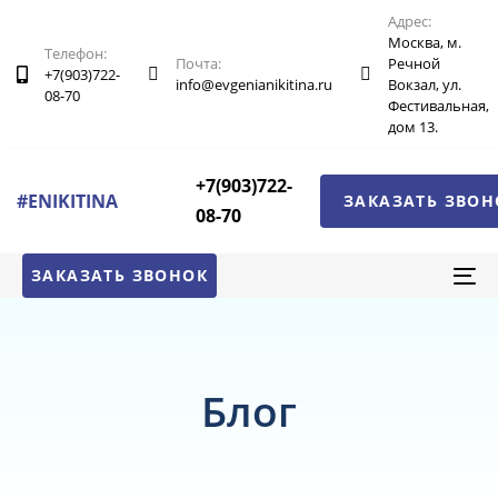
Пропускать
Перейти
Адрес:
ссылки
к
Москва, м.
Телефон:
Почта:
Речной
основной
+7(903)722-
info@evgenianikitina.ru
Вокзал, ул.
08-70
навигации
Фестивальная,
дом 13.
Перейти
к
+7(903)722-
контенту
#ENIKITINA
ЗАКАЗАТЬ ЗВОН
08-70
ЗАКАЗАТЬ ЗВОНОК
To
na
Блог