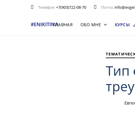
Пропускать
Перейти
Телефон:
+7(903)722-08-70
Почта:
info@evgeni
ссылки
к
основной
#ENIKITINA
ГЛАВНАЯ
ОБО МНЕ
КУРСЫ
навигации
Перейти
ОПУБЛИКОВАНО
Автор
Опубликовано
Последнее
к
В:
на:
обновление:
контенту
ТЕМАТИЧЕС
Тип
треу
Евге