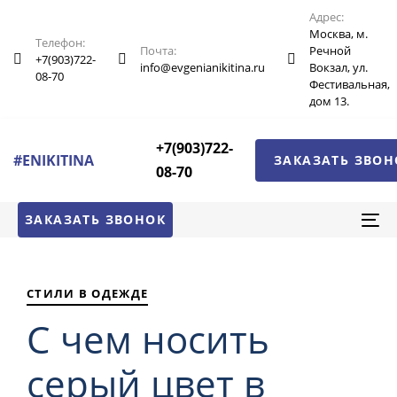
Пропускать
Перейти
Адрес:
ссылки
к
Москва, м.
Телефон:
Почта:
Речной
основной
+7(903)722-
info@evgenianikitina.ru
Вокзал, ул.
08-70
навигации
Фестивальная,
дом 13.
Перейти
к
+7(903)722-
контенту
#ENIKITINA
ЗАКАЗАТЬ ЗВОН
08-70
ЗАКАЗАТЬ ЗВОНОК
To
ОПУБЛИКОВАНО
Автор
Опубликовано
Последнее
na
В:
на:
обновление:
СТИЛИ В ОДЕЖДЕ
С чем носить
серый цвет в